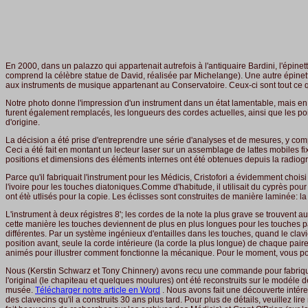
En 2000, dans un palazzo qui appartenait autrefois à l'antiquaire Bardini, l'épinett
comprend la célèbre statue de David, réalisée par Michelange). Une autre épinette
aux instruments de musique appartenant au Conservatoire. Ceux-ci sont tout ce qui
Notre photo donne l'impression d'un instrument dans un état lamentable, mais en ré
furent également remplacés, les longueurs des cordes actuelles, ainsi que les poin
d'origine.
La décision a été prise d'entreprendre une série d'analyses et de mesures, y comp
Ceci a été fait en montant un lecteur laser sur un assemblage de lattes mobiles fixé
positions et dimensions des éléments internes ont été obtenues depuis la radiogr
Parce qu'il fabriquait l'instrument pour les Médicis, Cristofori a évidemment cho
l'ivoire pour les touches diatoniques.Comme d'habitude, il utilisait du cyprès pou
ont étè utlisés pour la copie. Les éclisses sont construites de manière laminée: l
L'instrument à deux régistres 8'; les cordes de la note la plus grave se trouvent a
cette manière les touches deviennent de plus en plus longues pour les touches pa
différentes. Par un système ingénieux d'entailles dans les touches, quand le clavi
position avant, seule la corde intérieure (la corde la plus longue) de chaque pa
animés pour illustrer comment fonctionne la mécanique. Pour le moment, vous pou
Nous (Kerstin Schwarz et Tony Chinnery) avons recu une commande pour fabriquer
l'original (le chapiteau et quelques moulures) ont été reconstruits sur le modéle de
musée.
Télécharger notre article en Word
. Nous avons fait une découverte intére
des clavecins qu'il a construits 30 ans plus tard. Pour plus de détails, veuillez