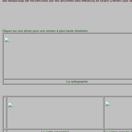
fait beaucoup de recherches sur les archives des Médicis) et Grant O'Brien (sur la 
Cliquer sur une photo pour une version à plus haute résolution
La radiographie
Le cadre est terminé
La caisse avec les é