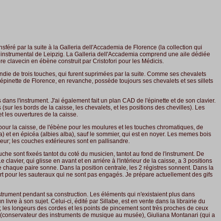
nsféré par la suite à la Galleria dell'Accademia de Florence (la collection qui
ée instrumental de Leipzig. La Galleria dell'Accademia comprend une aile dédiée
e clavecin en ébène construit par Cristofori pour les Médicis.
randie de trois touches, qui furent suprimées par la suite. Comme ses chevalets
'épinette de Florence, en revanche, possède toujours ses chevalets et ses sillets
ans l'instrument. J'ai également fait un plan CAD de l'épinette et de son clavier.
(sur les bords de la caisse, les chevalets, et les positions des chevilles). Les
t les ouvertures de la caisse.
 pour la caisse, de l'ébène pour les moulures et les touches chromatiques, de
ba) et en épicéa (albies alba), sauf le sommier, qui est en noyer. Les memes bois
seur; les couches extérieures sont en pallisandre.
uche sont fixeés tantot du coté du musicien, tantot au fond de l'instrument. De
Le clavier, qui glisse en avant et en arriére à l'intérieur de la caisse, a 3 positions
de chaque paire sonne. Dans la position centrale, les 2 régistres sonnent. Dans la
ort pour les sauteraux qui ne sont pas engagés. Je prépare actuellement des gifs
rument pendant sa construction. Les éléments qui n'existaient plus dans
livre à son sujet. Celui-ci, édité par Sillabe, est en vente dans la librairie du
; les longeurs des cordes et les points de pincement sont très proches de ceux
noni (conservateur des instruments de musique au musée), Giuliana Montanari (qui a