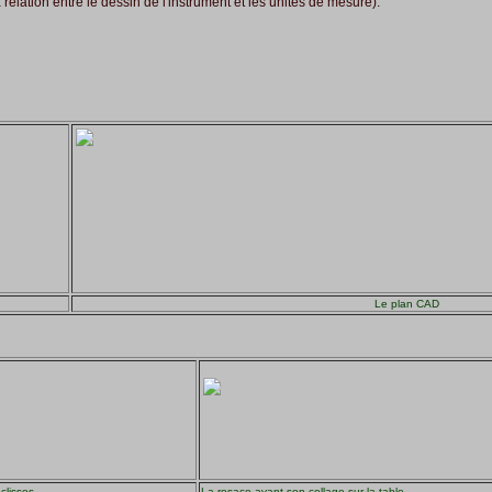
relation entre le dessin de l'instrument et les unités de mesure).
Le plan CAD
clisses
La rosace avant son collage sur la table