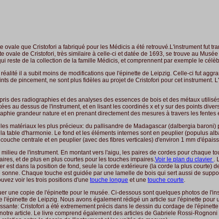
e ovale que Cristofori a fabriqué pour les Médicis a été retrouvé.L'instrument fut tra
 ovale de Cristofori, très similaire à celle-ci et datée de 1693, se trouve au Mus
 reste de la collection de la famille Médicis, et comprennent par exemple le célèbr
alité il a subit moins de modifications que l'épinette de Leipzig. Celle-ci fut agg
ts de pincement, ne sont plus fidèles au projet de Cristofori pour cet instrument. L
ris des radiographies et des analyses des essences de bois et des métaux utilisés d
es au dessus de l'instrument, et en lisant les coordinés x et y sur des points divers 
aphie grandeur nature et en prenant directement des mesures à travers les fentes e
isi les matériaux les plus précieux: du pallisandre de Madagascar (dalbergia baroni)
r la table d'harmonie. Le fond et les éléments internes sont en peuplier (populus al
a couche centrale et en peuplier (avec des fibres verticales) d'environ 1 mm d'épais
u milieu de l'instrument. En montant vers l'aigu, les paires de cordes pour chaque to
ires, et de plus en plus courtes pour les touches impaires.
Voir le plan du clavier
. 
er est dans la position de fond, seule la corde extérieure (la corde la plus courte) 
ire sonne. Chaque touche est guidée par une lamelle de bois qui sert aussi de supp
vez voir les trois positions d'une
touche longue
et une
touche courte
.
 une copie de l'épinette pour le musée. Ci-dessous sont quelques photos de l'inst
 l'épinette de Leipzig. Nous avons également rédigé un article sur l'épinette pour un 
ssante: Cristofori a été extremement précis dans le dessin du cordage de l'épinette
 lire notre article. Le livre comprend également des articles de Gabriele Rossi-Rog