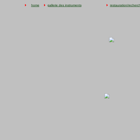
home
gallerie des instruments
restauration/recherc