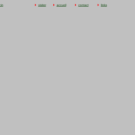
cin
visiter
accueil
contact
links